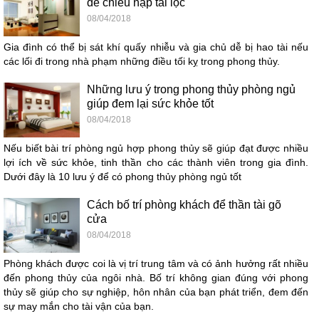
để chiêu nạp tài lộc
08/04/2018
Gia đình có thể bị sát khí quấy nhiễu và gia chủ dễ bị hao tài nếu
các lối đi trong nhà phạm những điều tối kỵ trong phong thủy.
Những lưu ý trong phong thủy phòng ngủ
giúp đem lại sức khỏe tốt
08/04/2018
Nếu biết bài trí phòng ngủ hợp phong thủy sẽ giúp đạt được nhiều
lợi ích về sức khỏe, tinh thần cho các thành viên trong gia đình.
Dưới đây là 10 lưu ý để có phong thủy phòng ngủ tốt
Cách bố trí phòng khách để thần tài gõ
cửa
08/04/2018
Phòng khách được coi là vị trí trung tâm và có ảnh hưởng rất nhiều
đến phong thủy của ngôi nhà. Bố trí không gian đúng với phong
thủy sẽ giúp cho sự nghiệp, hôn nhân của bạn phát triển, đem đến
sự may mắn cho tài vận của bạn.