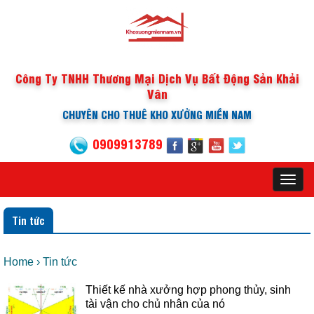
Công Ty TNHH Thương Mại Dịch Vụ Bất Động Sản Khải
Vân
CHUYÊN CHO THUÊ KHO XƯỞNG MIỀN NAM
0909913789
Toggl
navig
Tin tức
Home
›
Tin tức
Thiết kế nhà xưởng hợp phong thủy, sinh
tài vận cho chủ nhân của nó