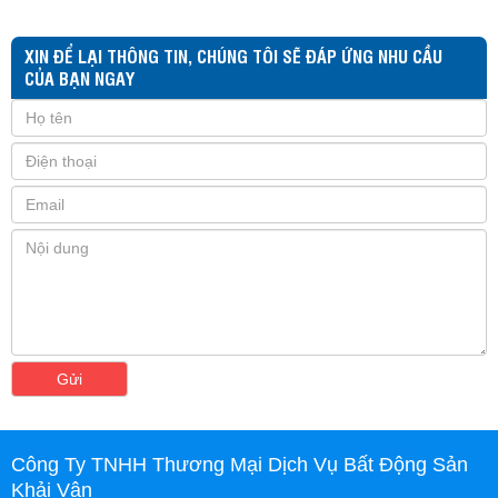
XIN ĐỂ LẠI THÔNG TIN, CHÚNG TÔI SẼ ĐÁP ỨNG NHU CẦU
CỦA BẠN NGAY
Gửi
Công Ty TNHH Thương Mại Dịch Vụ Bất Động Sản
Khải Vân