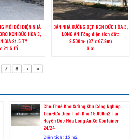
G MỚI ĐỐI DIỆN NHÀ
BÁN NHÀ XƯỞNG ĐẸP KCN ĐỨC HÒA 3,
ORO KCN ĐỨC HÒA 3,
LONG AN Tổng diện tích đất:
N GIÁ 21.5 TỶ
2.500m² (37 x 67.9m)
á: 21,5 TỶ
Giá:
7
8
›
»
Cho Thuê Kho Xưởng Khu Công Nghiệp
Tân Đức Diện Tích Kho 15.000m2 Tại
Huyện Đức Hòa Long An Xe Container
24/24
Diện tích: 15 m2