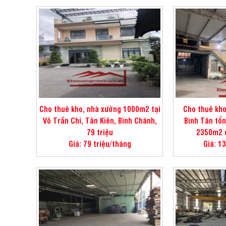
Cho thuê kho, nhà xưởng 1000m2 tại
Cho thuê kho
Võ Trần Chí, Tân Kiên, Bình Chánh,
Bình Tân tổn
79 triệu
2350m2 c
Giá: 79 triệu/tháng
Giá: 1