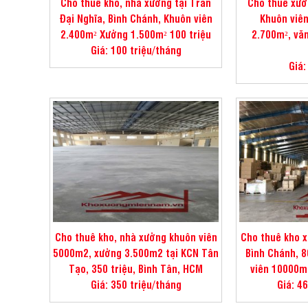
Cho thuê kho, nhà xưởng tại Trần
Cho thuê xưở
Đại Nghĩa, Bình Chánh, Khuôn viên
Khuôn viên
2.400m² Xưởng 1.500m² 100 triệu
2.700m², văn
Giá: 100 triệu/tháng
Giá:
Cho thuê kho, nhà xưởng khuôn viên
Cho thuê kho x
5000m2, xưởng 3.500m2 tại KCN Tân
Bình Chánh, 8
Tạo, 350 triệu, Bình Tân, HCM
viên 10000m
Giá: 350 triệu/tháng
Giá: 4