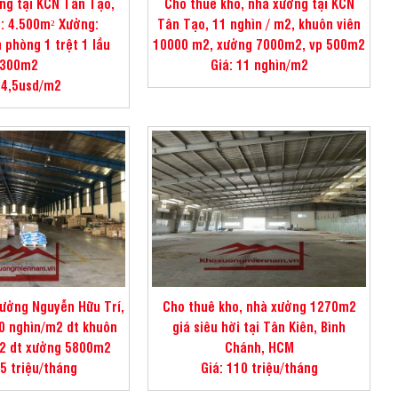
ng tại KCN Tân Tạo,
Cho thuê kho, nhà xưởng tại KCN
: 4.500m² Xưởng:
Tân Tạo, 11 nghìn / m2, khuôn viên
 phòng 1 trệt 1 lầu
10000 m2, xưởng 7000m2, vp 500m2
300m2
Giá: 11 nghìn/m2
 4,5usd/m2
ưởng Nguyễn Hữu Trí,
Cho thuê kho, nhà xưởng 1270m2
0 nghìn/m2 dt khuôn
giá siêu hời tại Tân Kiên, Bình
2 dt xưởng 5800m2
Chánh, HCM
65 triệu/tháng
Giá: 110 triệu/tháng