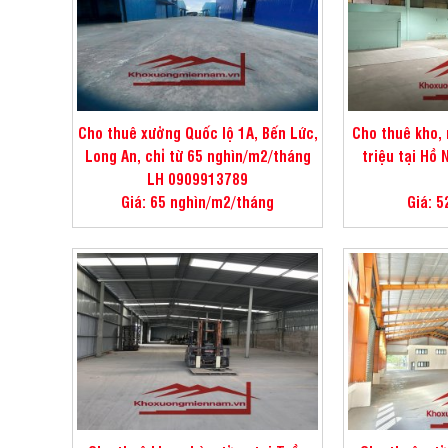
Cho thuê xưởng Quốc lộ 1A, Bến Lức,
Cho thuê kho,
Long An, chỉ từ 65 nghìn/m2/tháng
triệu tại Hồ
LH 0909913789
Giá: 65 nghìn/m2/tháng
Giá: 5