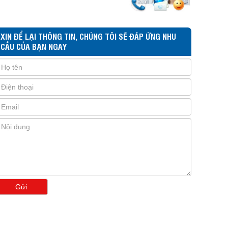
XIN ĐỂ LẠI THÔNG TIN, CHÚNG TÔI SẼ ĐÁP ỨNG NHU
CẦU CỦA BẠN NGAY
Gửi