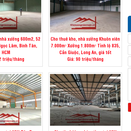
 nhà xưởng 600m2, 52
Cho thuê kho, nhà xưởng Khuôn viên
 Ngọc Lãm, Bình Tân,
7.000m² Xưởng 1.800m² Tỉnh lộ 835,
HCM
Cần Giuộc, Long An, giá tốt
2 triệu/tháng
Giá: 90 triệu/tháng