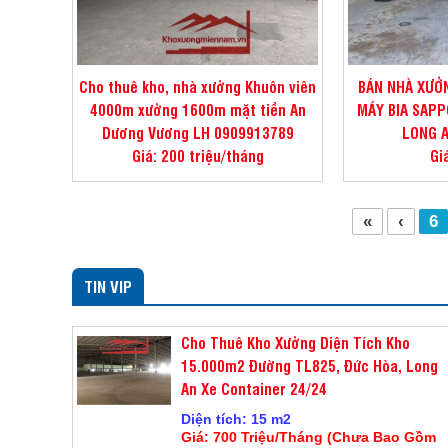
Cho thuê kho, nhà xưởng Khuôn viên
BÁN NHÀ XƯỞN
4000m xưởng 1600m mặt tiền An
MÁY BIA SAPP
Dương Vương LH 0909913789
LONG A
Giá: 200 triệu/tháng
Gi
«
‹
6
TIN VIP
Cho Thuê Kho Xưởng Diện Tích Kho
15.000m2 Đường TL825, Đức Hòa, Long
An Xe Container 24/24
Diện tích: 15 m2
Giá: 700 Triệu/Tháng (Chưa Bao Gồm