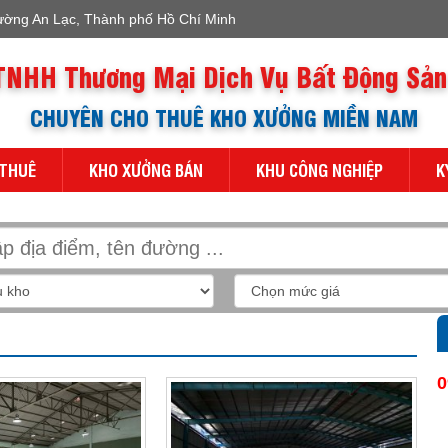
ường An Lạc, Thành phố Hồ Chí Minh
TNHH Thương Mại Dịch Vụ Bất Động Sản
CHUYÊN CHO THUÊ KHO XƯỞNG MIỀN NAM
 THUÊ
KHO XƯỞNG BÁN
KHU CÔNG NGHIỆP
K
0