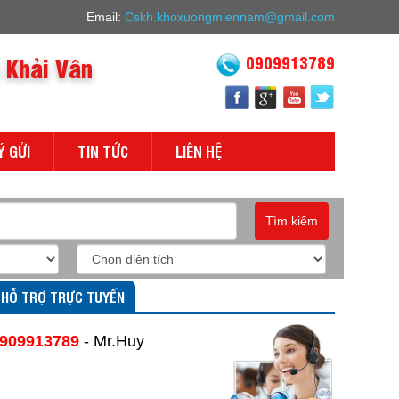
Email:
Cskh.khoxuongmiennam@gmail.com
 Khải Vân
0909913789
Ý GỬI
TIN TỨC
LIÊN HỆ
Tìm kiếm
HỖ TRỢ TRỰC TUYẾN
909913789
- Mr.Huy