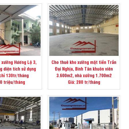
 xưởng Hương Lộ 3,
Cho thuê kho xưởng mặt tiền Trần
g diện tích sử dụng
Đại Nghịa, Bình Tân khuôn viên
hỉ 130tr/tháng
3.600m2, nhà xưởng 1.700m2
30 triệu/tháng
Giá: 280 tr/tháng