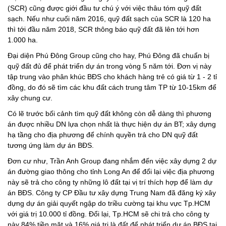
(SCR) cũng được giới đầu tư chú ý với việc thâu tóm quỹ đất
sạch. Nếu như cuối năm 2016, quỹ đất sạch của SCR là 120 ha
thì tới đầu năm 2018, SCR thông báo quỹ đất đã lên tới hơn
1.000 ha.
Đại diện Phú Đông Group cũng cho hay, Phú Đông đã chuẩn bị
quỹ đất đủ để phát triển dự án trong vòng 5 năm tới. Đơn vị này
tập trung vào phân khúc BĐS cho khách hàng trẻ có giá từ 1 - 2 tỉ
đồng, do đó sẽ tìm các khu đất cách trung tâm TP từ 10-15km để
xây chung cư.
Có lẽ trước bối cảnh tìm quỹ đất không còn dễ dàng thì phương
án được nhiều DN lựa chọn nhất là thực hiện dự án BT; xây dựng
hạ tầng cho địa phương để chính quyền trả cho DN quỹ đất
tương ứng làm dự án BĐS.
Đơn cư như, Trần Anh Group đang nhắm đến việc xây dựng 2 dự
án đường giao thông cho tỉnh Long An để đổi lại việc địa phương
này sẽ trả cho công ty những lô đất tại vị trí thích hợp để làm dự
án BĐS. Công ty CP Đầu tư xây dựng Trung Nam đã đăng ký xây
dựng dự án giải quyết ngập do triều cường tại khu vực Tp.HCM
với giá trị 10.000 tỉ đồng. Đổi lại, Tp.HCM sẽ chi trả cho công ty
này 84% tiền mặt và 16% giá trị là đất để phát triển dự án BĐS tại