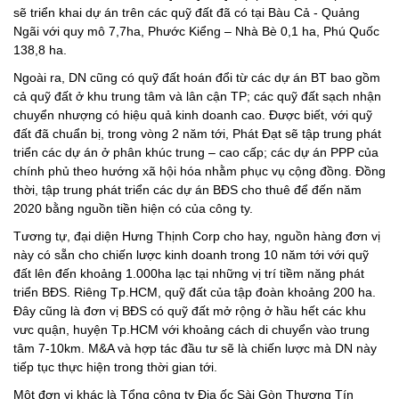
sẽ triển khai dự án trên các quỹ đất đã có tại Bàu Cả - Quảng
Ngãi với quy mô 7,7ha, Phước Kiểng – Nhà Bè 0,1 ha, Phú Quốc
138,8 ha.
Ngoài ra, DN cũng có quỹ đất hoán đổi từ các dự án BT bao gồm
cả quỹ đất ở khu trung tâm và lân cận TP; các quỹ đất sạch nhận
chuyển nhượng có hiệu quả kinh doanh cao. Được biết, với quỹ
đất đã chuẩn bị, trong vòng 2 năm tới, Phát Đạt sẽ tập trung phát
triển các dự án ở phân khúc trung – cao cấp; các dự án PPP của
chính phủ theo hướng xã hội hóa nhằm phục vụ cộng đồng. Đồng
thời, tập trung phát triển các dự án BĐS cho thuê để đến năm
2020 bằng nguồn tiền hiện có của công ty.
Tương tự, đại diện Hưng Thịnh Corp cho hay, nguồn hàng đơn vị
này có sẵn cho chiến lược kinh doanh trong 10 năm tới với quỹ
đất lên đến khoảng 1.000ha lạc tại những vị trí tiềm năng phát
triển BĐS. Riêng Tp.HCM, quỹ đất của tập đoàn khoảng 200 ha.
Đây cũng là đơn vị BĐS có quỹ đất mở rộng ở hầu hết các khu
vưc quận, huyện Tp.HCM với khoảng cách di chuyển vào trung
tâm 7-10km. M&A và hợp tác đầu tư sẽ là chiến lược mà DN này
tiếp tục thực hiện trong thời gian tới.
Một đơn vị khác là Tổng công ty Địa ốc Sài Gòn Thương Tín