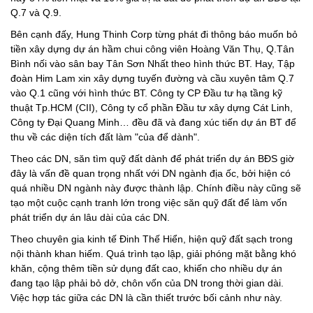
Q.7 và Q.9.
Bên cạnh đấy, Hung Thinh Corp từng phát đi thông báo muốn bỏ
tiền xây dựng dự án hầm chui công viên Hoàng Văn Thụ, Q.Tân
Bình nối vào sân bay Tân Sơn Nhất theo hình thức BT. Hay, Tập
đoàn Him Lam xin xây dựng tuyến đường và cầu xuyên tâm Q.7
vào Q.1 cũng với hình thức BT. Công ty CP Đầu tư hạ tầng kỹ
thuật Tp.HCM (CII), Công ty cổ phần Đầu tư xây dựng Cát Linh,
Công ty Đại Quang Minh… đều đã và đang xúc tiến dự án BT để
thu về các diện tích đất làm "của để dành".
Theo các DN, săn tìm quỹ đất dành để phát triển dự án BĐS giờ
đây là vấn đề quan trọng nhất với DN ngành địa ốc, bởi hiện có
quá nhiều DN ngành này được thành lập. Chính điều này cũng sẽ
tạo một cuộc cạnh tranh lớn trong việc săn quỹ đất để làm vốn
phát triển dự án lâu dài của các DN.
Theo chuyên gia kinh tế Đinh Thế Hiển, hiện quỹ đất sạch trong
nội thành khan hiếm. Quá trình tạo lập, giải phóng mặt bằng khó
khăn, cộng thêm tiền sử dụng đất cao, khiến cho nhiều dự án
đang tạo lập phải bỏ dở, chôn vốn của DN trong thời gian dài.
Việc hợp tác giữa các DN là cần thiết trước bối cảnh như này.