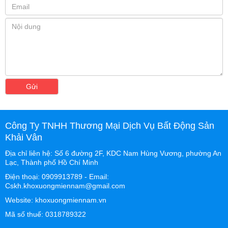
Gửi
Công Ty TNHH Thương Mại Dịch Vụ Bất Động Sản
Khải Vân
Địa chỉ liên hệ: Số 6 đường 2F, KDC Nam Hùng Vương, phường An
Lạc, Thành phố Hồ Chí Minh
Điện thoại: 0909913789 - Email:
Cskh.khoxuongmiennam@gmail.com
Website: khoxuongmiennam.vn
Mã số thuế: 0318789322