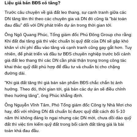
Liệu giá bán BĐS có tăng?
Trước câu chuyện về giá đất leo thang, sự cạnh tranh giữa các
DN tăng lên thì theo các chuyên gia và DN đó cũng là "bài toán
đau đầu" đối với DN phát triển dự án trong thời gian tới.
Ông Ngô Quang Phúc, Tổng giám đốc Phú Đông Group cho rằng:
Khi đất đai tăng giá thì việc chuẩn bị quỹ đất của DN sẽ gặp khó
khăn vì chi phí đầu vào tăng và cạnh tranh cũng gay gắt hơn. Tuy
nhiên, để phát triển và đầu tư BĐS chuyên nghiệp trước bối cảnh
giá đất leo thang thì các DN cần phải thận trọng trong công tác
khai thác quỹ đất phù hợp để đầu tư và chuẩn bị cho chặng
đường dài.
"Khi giá đất tăng thì giá bán sản phẩm BĐS chắc chắn bị ảnh
hưởng. Theo đó, thời gian tới, giá bán các dự án sẽ điều chỉnh
theo hướng tăng", ông Phúc khẳng định.
Ông Nguyễn Vĩnh Tâm, Phó Tổng giám đốc Công ty Nhà Mơi cho
hay, đối với những DN đã chuẩn bị được quỹ đất cách đó 5-10
năm thì không đáng lo ngại nhưng các DN mới, chưa dồi dào quỹ
đất thì việc tìm kiếm quỹ đất trong bối cảnh đất tăng giá là bài
toán khá đau đầu.