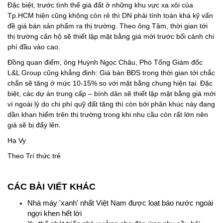
Đặc biệt, trước tình thế giá đất ở những khu vực xa xôi của
Tp.HCM hiện cũng không còn rẻ thì DN phải tính toán khá kỹ vấn
đề giá bán sản phẩm ra thị trường. Theo ông Tâm, thời gian tới
thị trường căn hộ sẽ thiết lập mặt bằng giá mới trước bối cảnh chi
phí đầu vào cao.
Đồng quan điểm, ông Huỳnh Ngọc Châu, Phó Tổng Giám đốc
L&L Group cũng khẳng định: Giá bán BĐS trong thời gian tới chắc
chắn sẽ tăng ở mức 10-15% so với mặt bằng chung hiện tại. Đặc
biệt, các dự án trung cấp – bình dân sẽ thiết lập mặt bằng giá mới
vì ngoài lý do chi phí quỹ đất tăng thì còn bởi phân khúc này đang
dần khan hiếm trên thị trường trong khi nhu cầu còn rất lớn nên
giá sẽ bị đẩy lên.
Hạ Vy
Theo Trí thức trẻ
CÁC BÀI VIẾT KHÁC
Nhà máy 'xanh' nhất Việt Nam được loạt báo nước ngoài
ngợi khen hết lời