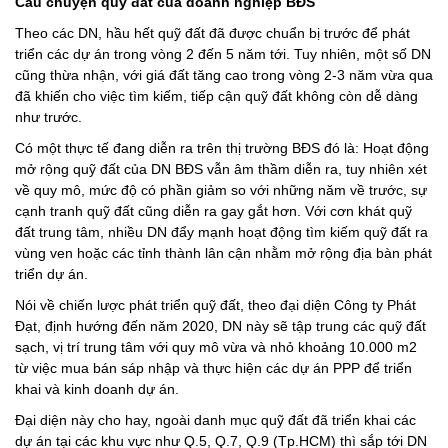
Câu chuyện quỹ đất của doanh nghiệp BĐS
Theo các DN, hầu hết quỹ đất đã được chuẩn bị trước để phát
triển các dự án trong vòng 2 đến 5 năm tới. Tuy nhiên, một số DN
cũng thừa nhận, với giá đất tăng cao trong vòng 2-3 năm vừa qua
đã khiến cho việc tìm kiếm, tiếp cận quỹ đất không còn dễ dàng
như trước.
Có một thực tế đang diễn ra trên thị trường BĐS đó là: Hoạt động
mở rộng quỹ đất của DN BĐS vẫn âm thầm diễn ra, tuy nhiên xét
về quy mô, mức độ có phần giảm so với những năm về trước, sự
cạnh tranh quỹ đất cũng diễn ra gay gắt hơn. Với cơn khát quỹ
đất trung tâm, nhiều DN đẩy mạnh hoạt động tìm kiếm quỹ đất ra
vùng ven hoặc các tỉnh thành lân cận nhằm mở rộng địa bàn phát
triển dự án.
Nói về chiến lược phát triển quỹ đất, theo đại diện Công ty Phát
Đạt, định hướng đến năm 2020, DN này sẽ tập trung các quỹ đất
sạch, vị trí trung tâm với quy mô vừa và nhỏ khoảng 10.000 m2
từ việc mua bán sáp nhập và thực hiện các dự án PPP để triển
khai và kinh doanh dự án.
Đại diện này cho hay, ngoài danh mục quỹ đất đã triển khai các
dự án tại các khu vực như Q.5, Q.7, Q.9 (Tp.HCM) thì sắp tới DN