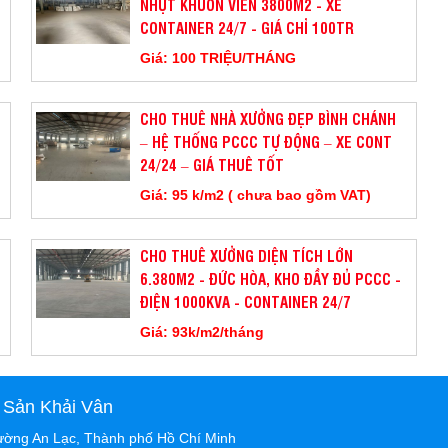
NHỰT KHUÔN VIÊN 3800M2 - XE
CONTAINER 24/7 - GIÁ CHỈ 100TR
Giá: 100 TRIỆU/THÁNG
CHO THUÊ NHÀ XƯỞNG ĐẸP BÌNH CHÁNH
– HỆ THỐNG PCCC TỰ ĐỘNG – XE CONT
24/24 – GIÁ THUÊ TỐT
Giá: 95 k/m2 ( chưa bao gồm VAT)
CHO THUÊ XƯỞNG DIỆN TÍCH LỚN
6.380M2 - ĐỨC HÒA, KHO ĐẦY ĐỦ PCCC -
ĐIỆN 1000KVA - CONTAINER 24/7
Giá: 93k/m2/tháng
 Sản Khải Vân
ường An Lạc, Thành phố Hồ Chí Minh