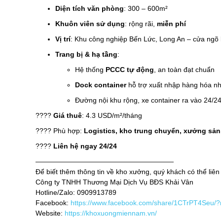
Diện tích văn phòng
: 300 – 600m²
Khuôn viên sử dụng
: rộng rãi,
miễn phí
Vị trí
: Khu công nghiệp Bến Lức, Long An – cửa ngõ
Trang bị & hạ tầng
:
Hệ thống
PCCC tự động
, an toàn đạt chuẩn
Dock container
hỗ trợ xuất nhập hàng hóa n
Đường nội khu rộng, xe container ra vào 24/2
????
Giá thuê
: 4.3 USD/m²/tháng
???? Phù hợp:
Logistics, kho trung chuyển, xưởng sả
????
Liên hệ ngay 24/24
————————————————————
Để biết thêm thông tin về kho xưởng, quý khách có thể liên
Công ty TNHH Thương Mại Dịch Vụ BĐS Khải Vân
Hotline/Zalo: 0909913789
Facebook:
https://www.facebook.com/share/1CTrPT4Seu/
Website:
https://khoxuongmiennam.vn/