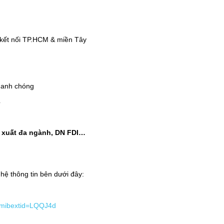
 kết nối TP.HCM & miền Tây
hanh chóng
4
n xuất đa ngành, DN FDI…
 hệ thông tin bên dưới đây:
?mibextid=LQQJ4d