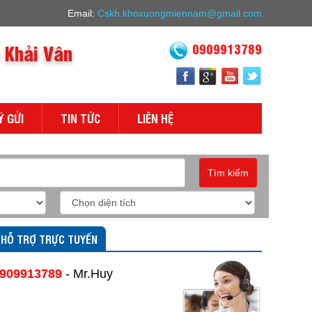
Email:
Cskh.khoxuongmiennam@gmail.com
 Khải Vân
0909913789
Ý GỬI
TIN TỨC
LIÊN HỆ
Tìm kiếm
HỖ TRỢ TRỰC TUYẾN
909913789
- Mr.Huy