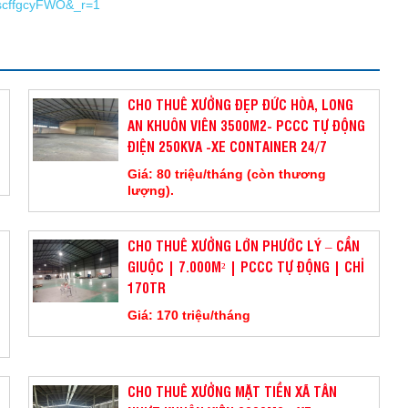
8scffgcyFWO&_r=1
CHO THUÊ XƯỞNG ĐẸP ĐỨC HÒA, LONG
AN KHUÔN VIÊN 3500M2- PCCC TỰ ĐỘNG
ĐIỆN 250KVA -XE CONTAINER 24/7
Giá: 80 triệu/tháng (còn thương
lượng).
CHO THUÊ XƯỞNG LỚN PHƯỚC LÝ – CẦN
GIUỘC | 7.000M² | PCCC TỰ ĐỘNG | CHỈ
170TR
Giá: 170 triệu/tháng
CHO THUÊ XƯỞNG MẶT TIỀN XÃ TÂN