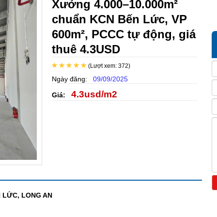
Xưởng 4.000–10.000m²
chuẩn KCN Bến Lức, VP
600m², PCCC tự động, giá
thuê 4.3USD
(Lượt xem: 372)
Ngày đăng:
09/09/2025
4.3usd/m2
Giá:
N LỨC, LONG AN