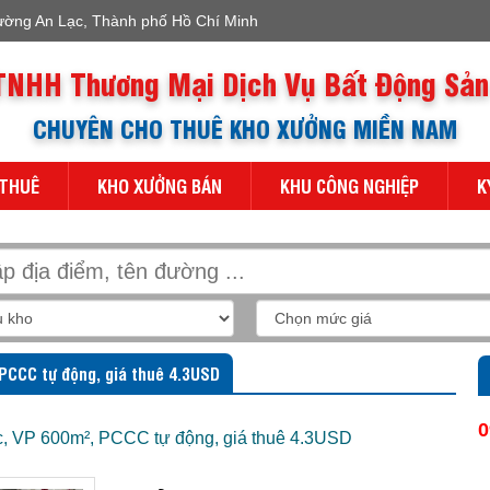
ường An Lạc, Thành phố Hồ Chí Minh
TNHH Thương Mại Dịch Vụ Bất Động Sản
CHUYÊN CHO THUÊ KHO XƯỞNG MIỀN NAM
 THUÊ
KHO XƯỞNG BÁN
KHU CÔNG NGHIỆP
K
PCCC tự động, giá thuê 4.3USD
0
 VP 600m², PCCC tự động, giá thuê 4.3USD