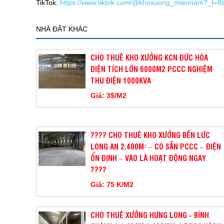
TikTok:
https://www.tiktok.com/@khoxuong_miennam?_t=
NHÀ ĐẤT KHÁC
CHO THUÊ KHO XƯỞNG KCN ĐỨC HÒA
DIỆN TÍCH LỚN 6000M2 PCCC NGHIỆM
THU ĐIỆN 1000KVA
Giá: 3$/M2
???? CHO THUÊ KHO XƯỞNG BẾN LỨC
LONG AN 2.400M² – CÓ SẴN PCCC – ĐIỆN
ỔN ĐỊNH – VÀO LÀ HOẠT ĐỘNG NGAY
????
Giá: 75 K/M2
CHO THUÊ XƯỞNG HƯNG LONG - BÌNH