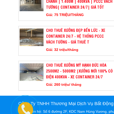
CHÁNH | 1.400M | 400KVA | PCCC VÁCH
TƯỜNG| CONTAINER 24/7| GIÁ TỐT
Giá: 75 TRIỆU/THÁNG
CHO THUÊ XƯỞNG ĐẸP BẾN LỨC - XE
CONTAINER 24/7 - HỆ THỐNG PCCC
VÁCH TƯỜNG - GIÁ THUÊ T
Giá: 32 triệu/tháng
CHO THUÊ XƯỞNG MỸ HẠNH ĐỨC HÒA
2500M2 - 5000M2 |XƯỞNG MỚI 100% CÓ
ĐIỆN 400KVA - XE CONTAINER 24/7
Giá: 260 triệu/ tháng
Công Ty TNHH Thương Mại Dịch Vụ Bất Động
Địa chỉ liên hệ: Số 6 đường 2F, KDC Nam Hùng Vương, ph