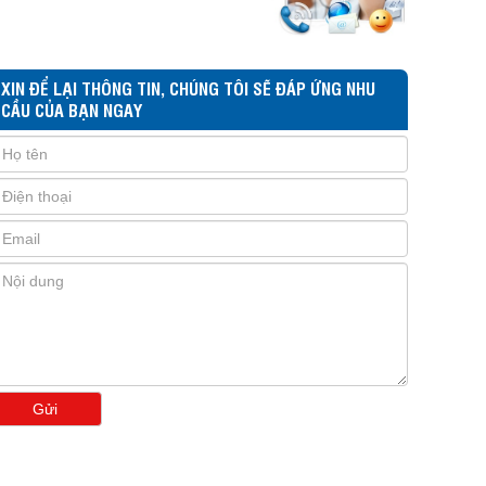
XIN ĐỂ LẠI THÔNG TIN, CHÚNG TÔI SẼ ĐÁP ỨNG NHU
CẦU CỦA BẠN NGAY
Gửi