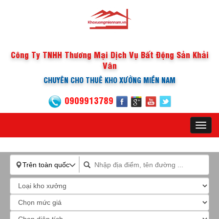
Công Ty TNHH Thương Mại Dịch Vụ Bất Động Sản Khải
Vân
CHUYÊN CHO THUÊ KHO XƯỞNG MIỀN NAM
0909913789
Toggl
navig
Trên toàn quốc