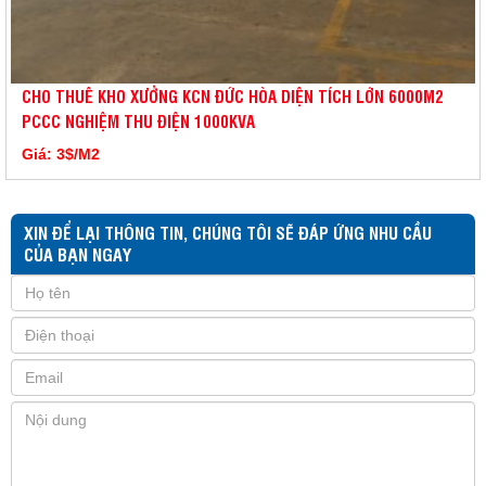
CHO THUÊ KHO XƯỞNG KCN ĐỨC HÒA DIỆN TÍCH LỚN 6000M2
PCCC NGHIỆM THU ĐIỆN 1000KVA
Giá: 3$/M2
XIN ĐỂ LẠI THÔNG TIN, CHÚNG TÔI SẼ ĐÁP ỨNG NHU CẦU
CỦA BẠN NGAY