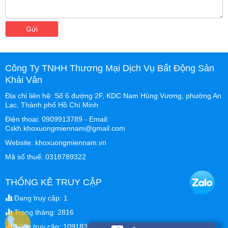
Gửi
Công Ty TNHH Thương Mại Dịch Vụ Bất Động Sản
Khải Vân
Địa chỉ liên hệ: Số 6 đường 2F, KDC Nam Hùng Vương, phường An
Lạc, Thành phố Hồ Chí Minh
Điện thoại: 0909913789 - Email:
Cskh.khoxuongmiennam@gmail.com
Website: khoxuongmiennam.vn
Mã số thuế: 0318789322
THỐNG KÊ TRUY CẬP
Đang truy cập: 1
Trong tháng: 2816
Tổng truy cập: 1091839