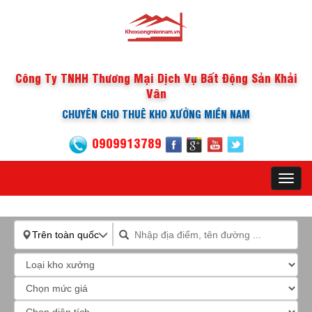
Công Ty TNHH Thương Mại Dịch Vụ Bất Động Sản Khải
Vân
CHUYÊN CHO THUÊ KHO XƯỞNG MIỀN NAM
0909913789
Toggl
navig
Trên toàn quốc