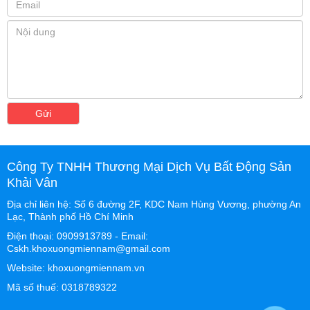
Gửi
Công Ty TNHH Thương Mại Dịch Vụ Bất Động Sản
Khải Vân
Địa chỉ liên hệ: Số 6 đường 2F, KDC Nam Hùng Vương, phường An
Lạc, Thành phố Hồ Chí Minh
Điện thoại: 0909913789 - Email:
Cskh.khoxuongmiennam@gmail.com
Website: khoxuongmiennam.vn
Mã số thuế: 0318789322