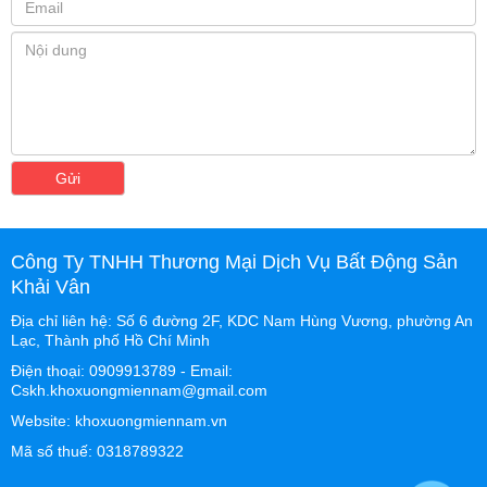
Gửi
Công Ty TNHH Thương Mại Dịch Vụ Bất Động Sản
Khải Vân
Địa chỉ liên hệ: Số 6 đường 2F, KDC Nam Hùng Vương, phường An
Lạc, Thành phố Hồ Chí Minh
Điện thoại: 0909913789 - Email:
Cskh.khoxuongmiennam@gmail.com
Website: khoxuongmiennam.vn
Mã số thuế: 0318789322