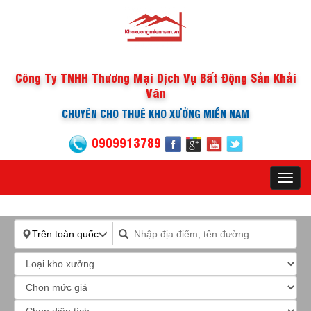
Công Ty TNHH Thương Mại Dịch Vụ Bất Động Sản Khải
Vân
CHUYÊN CHO THUÊ KHO XƯỞNG MIỀN NAM
0909913789
Toggl
navig
Trên toàn quốc