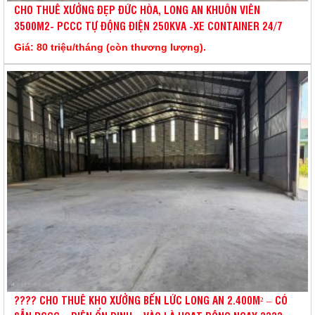
CHO THUÊ XƯỞNG ĐẸP ĐỨC HÒA, LONG AN KHUÔN VIÊN
3500M2- PCCC TỰ ĐỘNG ĐIỆN 250KVA -XE CONTAINER 24/7
Giá: 80 triệu/tháng (còn thương lượng).
???? CHO THUÊ KHO XƯỞNG BẾN LỨC LONG AN 2.400M² – CÓ