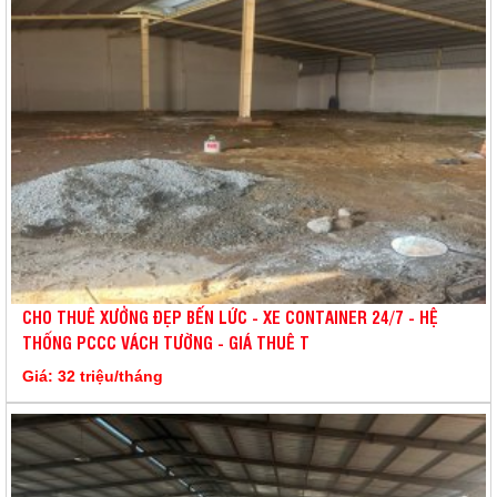
CHO THUÊ XƯỞNG ĐẸP BẾN LỨC - XE CONTAINER 24/7 - HỆ
THỐNG PCCC VÁCH TƯỜNG - GIÁ THUÊ T
Giá: 32 triệu/tháng