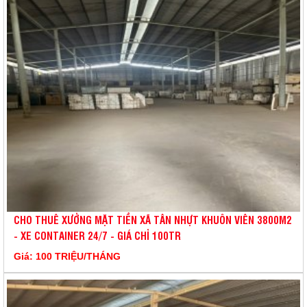
CHO THUÊ XƯỞNG MẶT TIỀN XÃ TÂN NHỰT KHUÔN VIÊN 3800M2
- XE CONTAINER 24/7 - GIÁ CHỈ 100TR
Giá: 100 TRIỆU/THÁNG