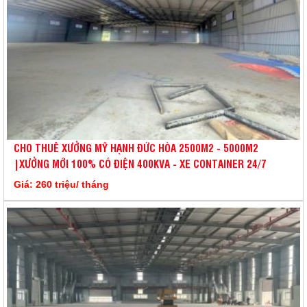
CHO THUÊ XƯỞNG MỸ HẠNH ĐỨC HÒA 2500M2 - 5000M2
|XƯỞNG MỚI 100% CÓ ĐIỆN 400KVA - XE CONTAINER 24/7
Giá: 260 triệu/ tháng