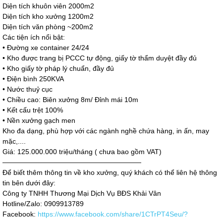
Diện tích khuôn viên 2000m2
Diện tích kho xưởng 1200m2
Diện tích văn phòng ~200m2
Các tiện ích nổi bật:
• Đường xe container 24/24
• Kho được trang bị PCCC tự động, giấy tờ thẩm duyệt đầy đủ
• Kho giấy tờ pháp lý chuẩn, đầy đủ
• Điện bình 250KVA
• Nước thuỷ cục
• Chiều cao: Biên xưởng 8m/ Đỉnh mái 10m
• Kết cấu trệt 100%
• Nền xưởng gạch men
Kho đa dạng, phù hợp với các ngành nghề chứa hàng, in ấn, may
mặc,....
Giá: 125.000.000 triệu/tháng ( chưa bao gồm VAT)
————————————————————
Để biết thêm thông tin về kho xưởng, quý khách có thể liên hệ thông
tin bên dưới đây:
Công ty TNHH Thương Mại Dịch Vụ BĐS Khải Vân
Hotline/Zalo: 0909913789
Facebook:
https://www.facebook.com/share/1CTrPT4Seu/?