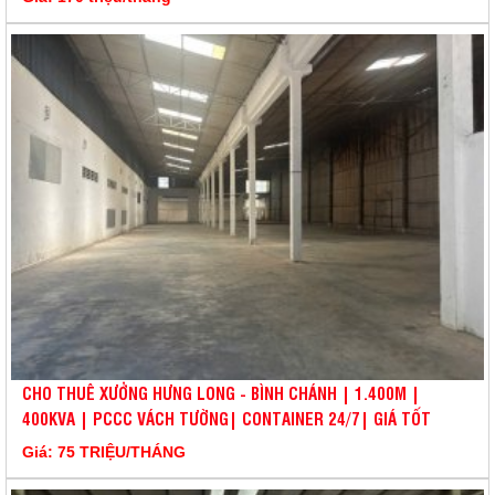
CHO THUÊ XƯỞNG HƯNG LONG - BÌNH CHÁNH | 1.400M |
400KVA | PCCC VÁCH TƯỜNG| CONTAINER 24/7| GIÁ TỐT
Giá: 75 TRIỆU/THÁNG