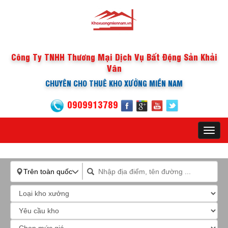
Công Ty TNHH Thương Mại Dịch Vụ Bất Động Sản Khải
Vân
CHUYÊN CHO THUÊ KHO XƯỞNG MIỀN NAM
0909913789
Toggl
navig
Trên toàn quốc