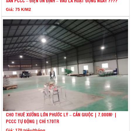
SẴN PCCC – ĐIỆN ỔN ĐỊNH – VÀO LÀ HOẠT ĐỘNG NGAY ????
Giá: 75 K/M2
CHO THUÊ XƯỞNG LỚN PHƯỚC LÝ – CẦN GIUỘC | 7.000M² |
PCCC TỰ ĐỘNG | CHỈ 170TR
Giá: 170 triệu/tháng