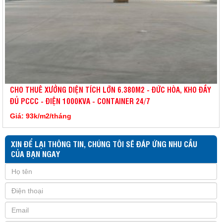
CHO THUÊ XƯỞNG DIỆN TÍCH LỚN 6.380M2 - ĐỨC HÒA, KHO ĐẦY
ĐỦ PCCC - ĐIỆN 1000KVA - CONTAINER 24/7
Giá: 93k/m2/tháng
XIN ĐỂ LẠI THÔNG TIN, CHÚNG TÔI SẼ ĐÁP ỨNG NHU CẦU
CỦA BẠN NGAY