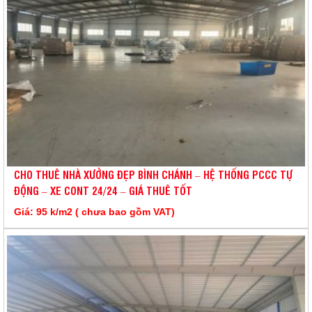
CHO THUÊ NHÀ XƯỞNG ĐẸP BÌNH CHÁNH – HỆ THỐNG PCCC TỰ
ĐỘNG – XE CONT 24/24 – GIÁ THUÊ TỐT
Giá: 95 k/m2 ( chưa bao gồm VAT)