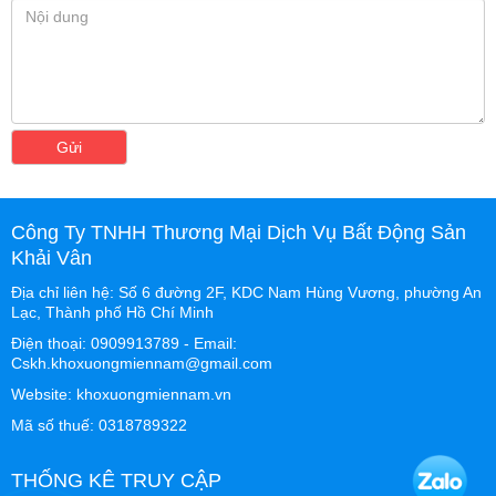
Gửi
Công Ty TNHH Thương Mại Dịch Vụ Bất Động Sản
Khải Vân
Địa chỉ liên hệ: Số 6 đường 2F, KDC Nam Hùng Vương, phường An
Lạc, Thành phố Hồ Chí Minh
Điện thoại: 0909913789 - Email:
Cskh.khoxuongmiennam@gmail.com
Website: khoxuongmiennam.vn
Mã số thuế: 0318789322
THỐNG KÊ TRUY CẬP