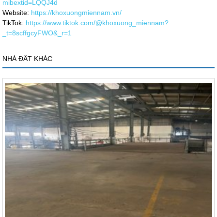
mibextid=LQQJ4d
Website:
https://khoxuongmiennam.vn/
TikTok:
https://www.tiktok.com/@khoxuong_miennam?
_t=8scffgcyFWO&_r=1
NHÀ ĐẤT KHÁC