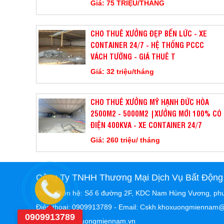
Giá: 75 TRIỆU/THÁNG
CHO THUÊ XƯỞNG ĐẸP BẾN LỨC - XE
CONTAINER 24/7 - HỆ THỐNG PCCC
VÁCH TƯỜNG - GIÁ THUÊ T
Giá: 32 triệu/tháng
CHO THUÊ XƯỞNG MỸ HẠNH ĐỨC HÒA
2500M2 - 5000M2 |XƯỞNG MỚI 100% CÓ
ĐIỆN 400KVA - XE CONTAINER 24/7
Giá: 260 triệu/ tháng
Công Ty TNHH Thương Mại Dịch Vụ Bất Động
Địa chỉ liên hệ: Số 6 đường 2F, KDC Nam Hùng Vương, ph
Điện thoại: 0909913789 - Email: Cskh.khoxuongmiennam
0909913789
Website: khoxuongmiennam.vn