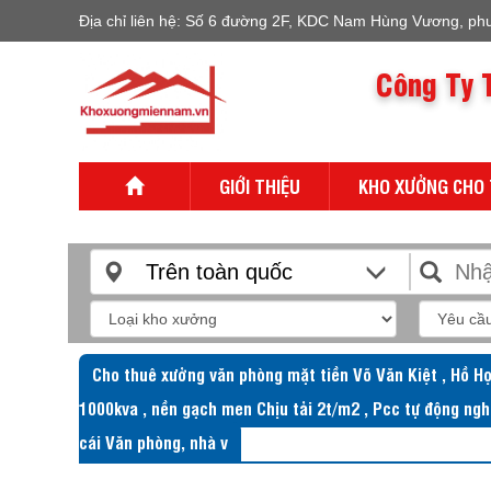
Địa chỉ liên hệ: Số 6 đường 2F, KDC Nam Hùng Vương, ph
Công Ty 
GIỚI THIỆU
KHO XƯỞNG CHO
Trên toàn quốc
Cho thuê xưởng văn phòng mặt tiền Võ Văn Kiệt , Hồ Họ
1000kva , nền gạch men Chịu tải 2t/m2 , Pcc tự động ngh
cái Văn phòng, nhà v