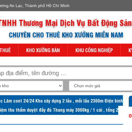
ường An Lạc, Thành phố Hồ Chí Minh
TNHH Thương Mại Dịch Vụ Bất Động Sản
CHUYÊN CHO THUÊ KHO XƯỞNG MIỀN NAM
 THUÊ
KHO XƯỞNG BÁN
KHU CÔNG NGHIỆP
K
c Lãm cont 24/24 Kho xây dựng 2 lầu , mỗi lầu 2300m Điện bình
iệm thu thẩm duyệt đầy đủ Thang máy 3000kg / 1 cái , tổng 2
0