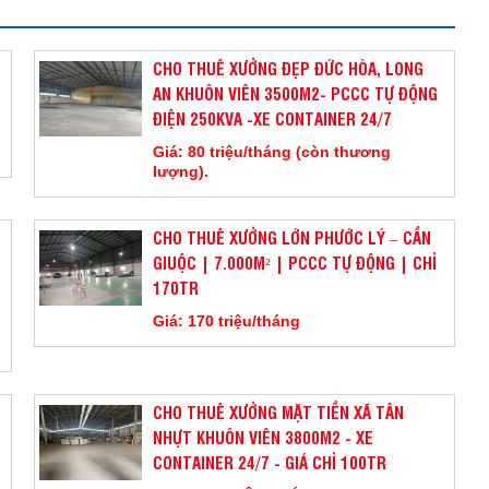
CHO THUÊ XƯỞNG ĐẸP ĐỨC HÒA, LONG
AN KHUÔN VIÊN 3500M2- PCCC TỰ ĐỘNG
ĐIỆN 250KVA -XE CONTAINER 24/7
Giá: 80 triệu/tháng (còn thương
lượng).
CHO THUÊ XƯỞNG LỚN PHƯỚC LÝ – CẦN
GIUỘC | 7.000M² | PCCC TỰ ĐỘNG | CHỈ
170TR
Giá: 170 triệu/tháng
CHO THUÊ XƯỞNG MẶT TIỀN XÃ TÂN
NHỰT KHUÔN VIÊN 3800M2 - XE
CONTAINER 24/7 - GIÁ CHỈ 100TR