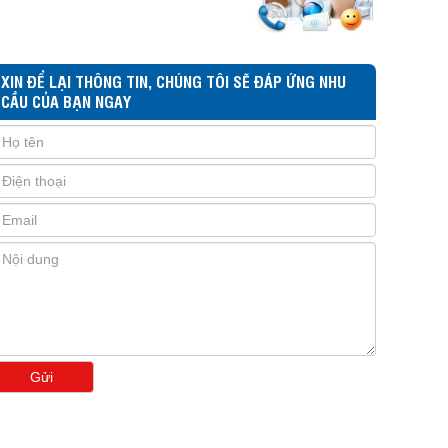
XIN ĐỂ LẠI THÔNG TIN, CHÚNG TÔI SẼ ĐÁP ỨNG NHU
CẦU CỦA BẠN NGAY
Gửi