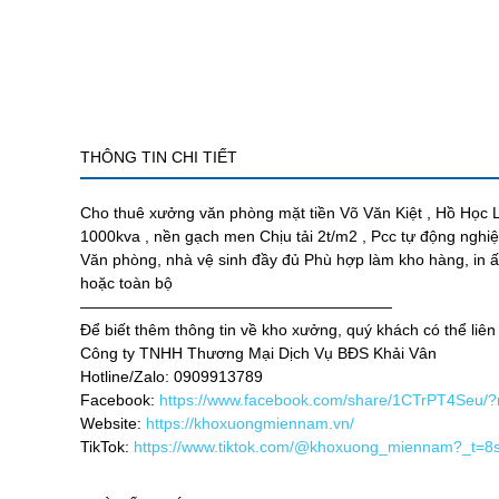
THÔNG TIN CHI TIẾT
Cho thuê xưởng văn phòng mặt tiền Võ Văn Kiệt , Hồ Học 
1000kva , nền gạch men Chịu tải 2t/m2 , Pcc tự động nghiệ
Văn phòng, nhà vệ sinh đầy đủ Phù hợp làm kho hàng, in ấ
hoặc toàn bộ
————————————————————
Để biết thêm thông tin về kho xưởng, quý khách có thể liên
Công ty TNHH Thương Mại Dịch Vụ BĐS Khải Vân
Hotline/Zalo: 0909913789
Facebook:
https://www.facebook.com/share/1CTrPT4Seu/
Website:
https://khoxuongmiennam.vn/
TikTok:
https://www.tiktok.com/@khoxuong_miennam?_t=