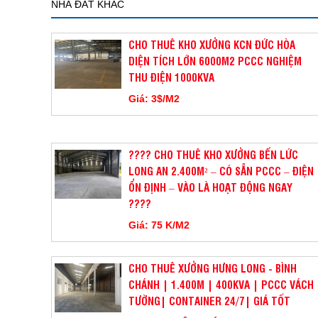
NHÀ ĐẤT KHÁC
CHO THUÊ KHO XƯỞNG KCN ĐỨC HÒA
DIỆN TÍCH LỚN 6000M2 PCCC NGHIỆM
THU ĐIỆN 1000KVA
Giá: 3$/M2
???? CHO THUÊ KHO XƯỞNG BẾN LỨC
LONG AN 2.400M² – CÓ SẴN PCCC – ĐIỆN
ỔN ĐỊNH – VÀO LÀ HOẠT ĐỘNG NGAY
????
Giá: 75 K/M2
CHO THUÊ XƯỞNG HƯNG LONG - BÌNH
CHÁNH | 1.400M | 400KVA | PCCC VÁCH
TƯỜNG| CONTAINER 24/7| GIÁ TỐT