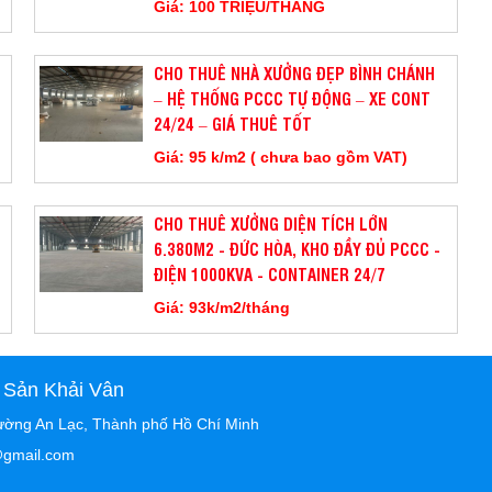
Giá: 100 TRIỆU/THÁNG
CHO THUÊ NHÀ XƯỞNG ĐẸP BÌNH CHÁNH
– HỆ THỐNG PCCC TỰ ĐỘNG – XE CONT
24/24 – GIÁ THUÊ TỐT
Giá: 95 k/m2 ( chưa bao gồm VAT)
CHO THUÊ XƯỞNG DIỆN TÍCH LỚN
6.380M2 - ĐỨC HÒA, KHO ĐẦY ĐỦ PCCC -
ĐIỆN 1000KVA - CONTAINER 24/7
Giá: 93k/m2/tháng
 Sản Khải Vân
ường An Lạc, Thành phố Hồ Chí Minh
@gmail.com