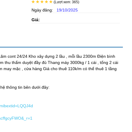
(Lượt xem: 365)
Ngày đăng:
19/10/2025
Giá:
Lãm cont 24/24 Kho xây dựng 2 lầu , mỗi lầu 2300m Điện bình
m thu thẩm duyệt đầy đủ Thang máy 3000kg / 1 cái , tổng 2 cái
n may mặc , cửa hàng Giá cho thuê 110k/m có thể thuê 1 tầng
 hệ thông tin bên dưới đây:
?mibextid=LQQJ4d
8scffgcyFWO&_r=1