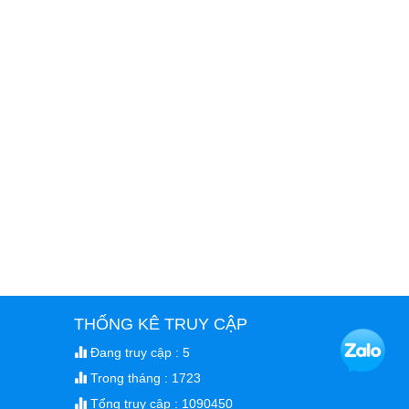
THỐNG KÊ TRUY CẬP
Đang truy cập : 5
Trong tháng : 1723
Tổng truy cập : 1090450