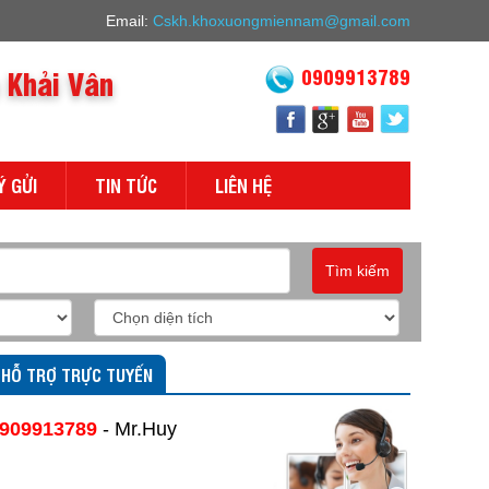
Email:
Cskh.khoxuongmiennam@gmail.com
 Khải Vân
0909913789
Ý GỬI
TIN TỨC
LIÊN HỆ
Tìm kiếm
HỖ TRỢ TRỰC TUYẾN
909913789
- Mr.Huy