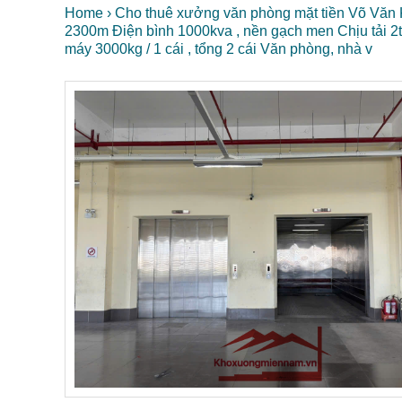
Home
›
Cho thuê xưởng văn phòng mặt tiền Võ Văn K
2300m Điện bình 1000kva , nền gạch men Chịu tải 2t
máy 3000kg / 1 cái , tổng 2 cái Văn phòng, nhà v