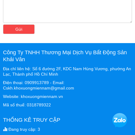
Gửi
Công Ty TNHH Thương Mại Dịch Vụ Bất Động Sản
Khải Vân
Địa chỉ liên hệ: Số 6 đường 2F, KDC Nam Hùng Vương, phường An
Lạc, Thành phố Hồ Chí Minh
Điện thoại: 0909913789 - Email:
Cskh.khoxuongmiennam@gmail.com
Website: khoxuongmiennam.vn
Mã số thuế: 0318789322
THỐNG KÊ TRUY CẬP
Đang truy cập: 3