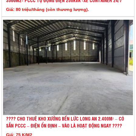
3500M2- PCCC TỰ ĐỘNG ĐIỆN 250KVA -XE CONTAINER 24/7
Giá: 80 triệu/tháng (còn thương lượng).
???? CHO THUÊ KHO XƯỞNG BẾN LỨC LONG AN 2.400M² – CÓ
SẴN PCCC – ĐIỆN ỔN ĐỊNH – VÀO LÀ HOẠT ĐỘNG NGAY ????
Giá: 75 K/M2