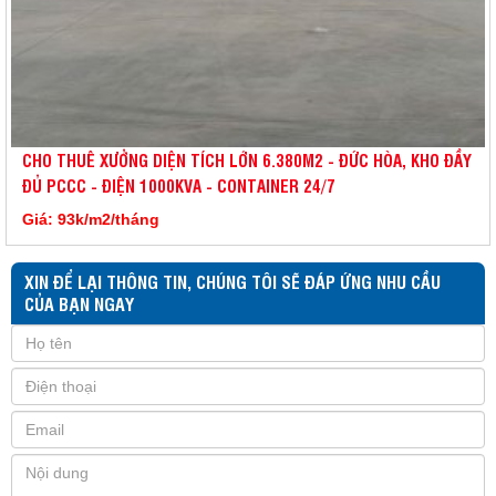
CHO THUÊ XƯỞNG DIỆN TÍCH LỚN 6.380M2 - ĐỨC HÒA, KHO ĐẦY
ĐỦ PCCC - ĐIỆN 1000KVA - CONTAINER 24/7
Giá: 93k/m2/tháng
XIN ĐỂ LẠI THÔNG TIN, CHÚNG TÔI SẼ ĐÁP ỨNG NHU CẦU
CỦA BẠN NGAY