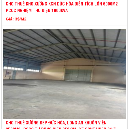
CHO THUÊ KHO XƯỞNG KCN ĐỨC HÒA DIỆN TÍCH LỚN 6000M2
PCCC NGHIỆM THU ĐIỆN 1000KVA
Giá: 3$/M2
CHO THUÊ XƯỞNG ĐẸP ĐỨC HÒA, LONG AN KHUÔN VIÊN