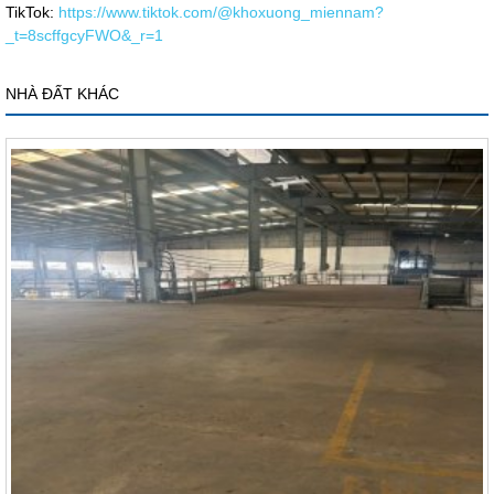
TikTok:
https://www.tiktok.com/@khoxuong_miennam?
_t=8scffgcyFWO&_r=1
NHÀ ĐẤT KHÁC