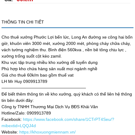
THÔNG TIN CHI TIẾT
Cho thuê xưởng Phước Lợi bến lức, Long An đường xe công hai bốn
giờ, khuôn viên 3000 mét, xưởng 2000 mét, phòng cháy chữa cháy,
vách tường nghiệm thu. Bình điện 560kva , nền bê tông chịu lực ,
xưởng trống suốt cột kèo zamil.
Khu vực tập trung nhiều kho xưởng dễ tuyển dụng
Phù hợp kho chứa hàng sản xuất mọi ngành nghề
Giá cho thuê 60k/m bao gồm thuế vat
LH Mr Huy 0909913789
————————————————————
Để biết thêm thông tin về kho xưởng, quý khách có thể liên hệ thông
tin bên dưới đây:
Công ty TNHH Thương Mại Dịch Vụ BĐS Khải Vân
Hotline/Zalo: 0909913789
Facebook:
https://www.facebook.com/share/1CTrPT4Seu/?
mibextid=LQQJ4d
Website:
https://khoxuongmiennam.vn/