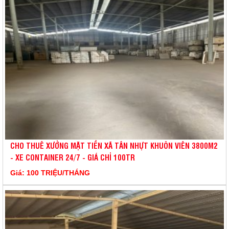
CHO THUÊ XƯỞNG MẶT TIỀN XÃ TÂN NHỰT KHUÔN VIÊN 3800M2
- XE CONTAINER 24/7 - GIÁ CHỈ 100TR
Giá: 100 TRIỆU/THÁNG