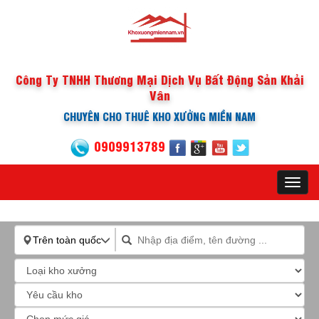
Công Ty TNHH Thương Mại Dịch Vụ Bất Động Sản Khải
Vân
CHUYÊN CHO THUÊ KHO XƯỞNG MIỀN NAM
0909913789
Toggl
navig
Trên toàn quốc