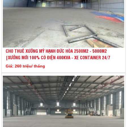
CHO THUÊ XƯỞNG MỸ HẠNH ĐỨC HÒA 2500M2 - 5000M2
|XƯỞNG MỚI 100% CÓ ĐIỆN 400KVA - XE CONTAINER 24/7
Giá: 260 triệu/ tháng