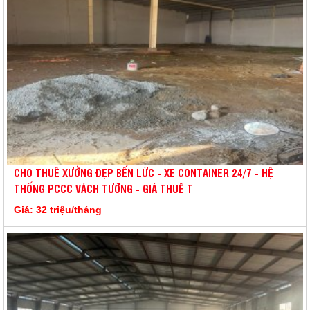
CHO THUÊ XƯỞNG ĐẸP BẾN LỨC - XE CONTAINER 24/7 - HỆ
THỐNG PCCC VÁCH TƯỜNG - GIÁ THUÊ T
Giá: 32 triệu/tháng