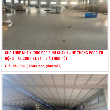
CHO THUÊ NHÀ XƯỞNG ĐẸP BÌNH CHÁNH – HỆ THỐNG PCCC TỰ
ĐỘNG – XE CONT 24/24 – GIÁ THUÊ TỐT
Giá: 95 k/m2 ( chưa bao gồm VAT)