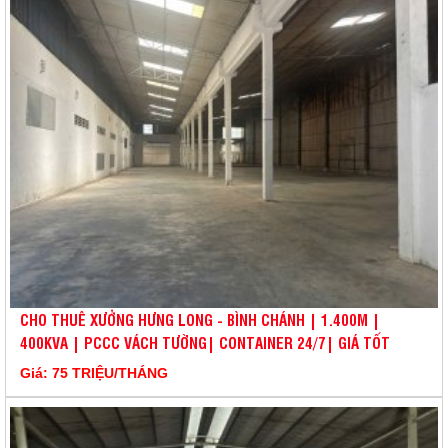
CHO THUÊ XƯỞNG HƯNG LONG - BÌNH CHÁNH | 1.400M |
400KVA | PCCC VÁCH TƯỜNG| CONTAINER 24/7| GIÁ TỐT
Giá: 75 TRIỆU/THÁNG