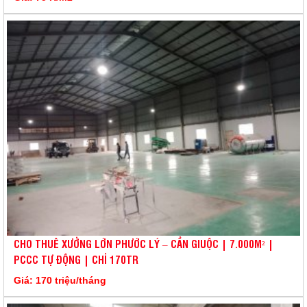
CHO THUÊ XƯỞNG LỚN PHƯỚC LÝ – CẦN GIUỘC | 7.000M² |
PCCC TỰ ĐỘNG | CHỈ 170TR
Giá: 170 triệu/tháng