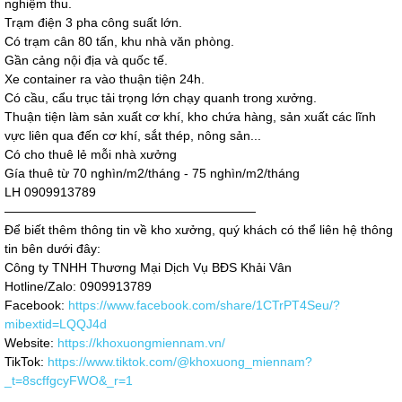
nghiệm thu.
Trạm điện 3 pha công suất lớn.
Có trạm cân 80 tấn, khu nhà văn phòng.
Gần cảng nội địa và quốc tế.
Xe container ra vào thuận tiện 24h.
Có cầu, cẩu trục tải trọng lớn chạy quanh trong xưởng.
Thuận tiện làm sản xuất cơ khí, kho chứa hàng, sản xuất các lĩnh
vực liên qua đến cơ khí, sắt thép, nông sản...
Có cho thuê lẻ mỗi nhà xưởng
Gía thuê từ 70 nghìn/m2/tháng - 75 nghìn/m2/tháng
LH 0909913789
————————————————————
Để biết thêm thông tin về kho xưởng, quý khách có thể liên hệ thông
tin bên dưới đây:
Công ty TNHH Thương Mại Dịch Vụ BĐS Khải Vân
Hotline/Zalo: 0909913789
Facebook:
https://www.facebook.com/share/1CTrPT4Seu/?
mibextid=LQQJ4d
Website:
https://khoxuongmiennam.vn/
TikTok:
https://www.tiktok.com/@khoxuong_miennam?
_t=8scffgcyFWO&_r=1