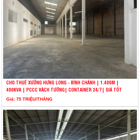
CHO THUÊ XƯỞNG HƯNG LONG - BÌNH CHÁNH | 1.400M |
400KVA | PCCC VÁCH TƯỜNG| CONTAINER 24/7| GIÁ TỐT
Giá: 75 TRIỆU/THÁNG