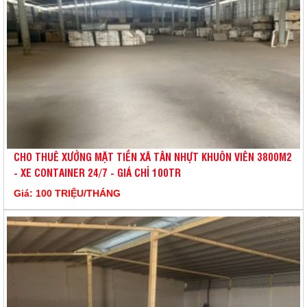
CHO THUÊ XƯỞNG MẶT TIỀN XÃ TÂN NHỰT KHUÔN VIÊN 3800M2
- XE CONTAINER 24/7 - GIÁ CHỈ 100TR
Giá: 100 TRIỆU/THÁNG