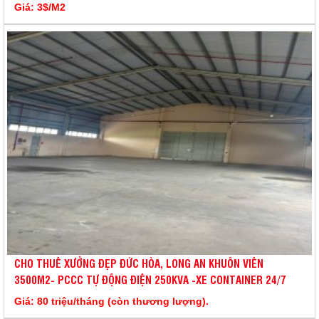
Giá: 3$/M2
CHO THUÊ XƯỞNG ĐẸP ĐỨC HÒA, LONG AN KHUÔN VIÊN
3500M2- PCCC TỰ ĐỘNG ĐIỆN 250KVA -XE CONTAINER 24/7
Giá: 80 triệu/tháng (còn thương lượng).