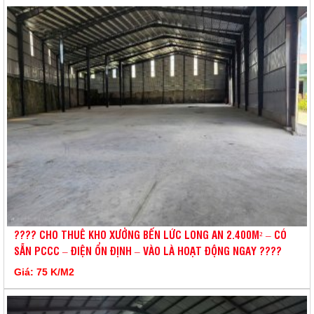
???? CHO THUÊ KHO XƯỞNG BẾN LỨC LONG AN 2.400M² – CÓ
SẴN PCCC – ĐIỆN ỔN ĐỊNH – VÀO LÀ HOẠT ĐỘNG NGAY ????
Giá: 75 K/M2