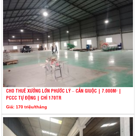
CHO THUÊ XƯỞNG LỚN PHƯỚC LÝ – CẦN GIUỘC | 7.000M² |
PCCC TỰ ĐỘNG | CHỈ 170TR
Giá: 170 triệu/tháng