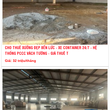
CHO THUÊ XƯỞNG ĐẸP BẾN LỨC - XE CONTAINER 24/7 - HỆ
THỐNG PCCC VÁCH TƯỜNG - GIÁ THUÊ T
Giá: 32 triệu/tháng