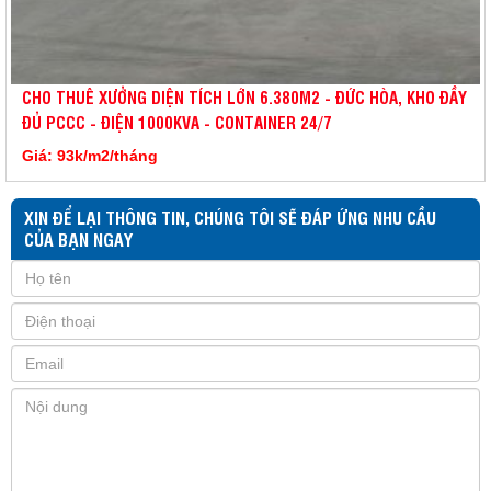
CHO THUÊ XƯỞNG DIỆN TÍCH LỚN 6.380M2 - ĐỨC HÒA, KHO ĐẦY
ĐỦ PCCC - ĐIỆN 1000KVA - CONTAINER 24/7
Giá: 93k/m2/tháng
XIN ĐỂ LẠI THÔNG TIN, CHÚNG TÔI SẼ ĐÁP ỨNG NHU CẦU
CỦA BẠN NGAY