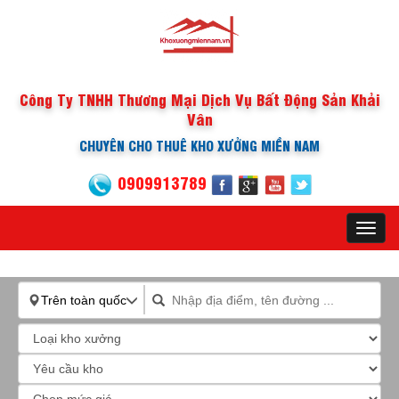
Công Ty TNHH Thương Mại Dịch Vụ Bất Động Sản Khải
Vân
CHUYÊN CHO THUÊ KHO XƯỞNG MIỀN NAM
0909913789
Toggl
navig
Trên toàn quốc