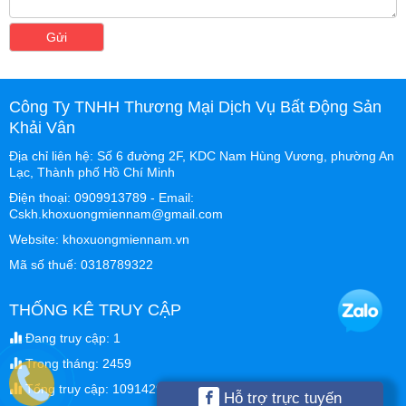
Gửi
Công Ty TNHH Thương Mại Dịch Vụ Bất Động Sản
Khải Vân
Địa chỉ liên hệ: Số 6 đường 2F, KDC Nam Hùng Vương, phường An
Lạc, Thành phố Hồ Chí Minh
Điện thoại: 0909913789 - Email:
Cskh.khoxuongmiennam@gmail.com
Website: khoxuongmiennam.vn
Mã số thuế: 0318789322
THỐNG KÊ TRUY CẬP
Đang truy cập: 1
Trong tháng: 2459
Tổng truy cập: 1091429
Hỗ trợ trực tuyến