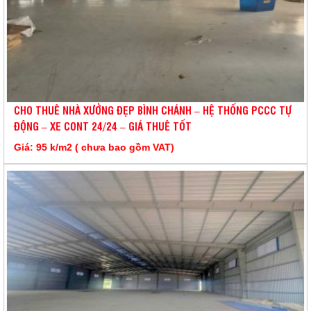
CHO THUÊ NHÀ XƯỞNG ĐẸP BÌNH CHÁNH – HỆ THỐNG PCCC TỰ
ĐỘNG – XE CONT 24/24 – GIÁ THUÊ TỐT
Giá: 95 k/m2 ( chưa bao gồm VAT)