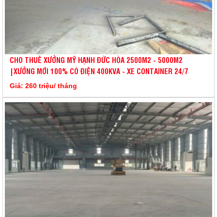
CHO THUÊ XƯỞNG MỸ HẠNH ĐỨC HÒA 2500M2 - 5000M2
|XƯỞNG MỚI 100% CÓ ĐIỆN 400KVA - XE CONTAINER 24/7
Giá: 260 triệu/ tháng