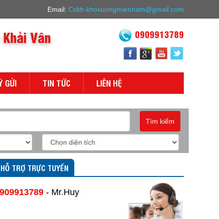
Email:
Cskh.khoxuongmiennam@gmail.com
 Khải Vân
0909913789
Ý GỬI
TIN TỨC
LIÊN HỆ
Tìm kiếm
HỖ TRỢ TRỰC TUYẾN
909913789
- Mr.Huy