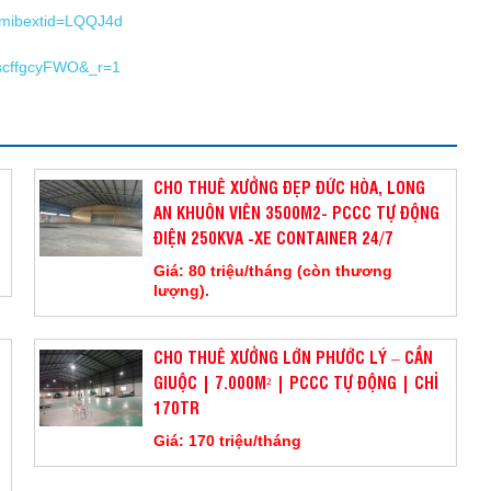
?mibextid=LQQJ4d
8scffgcyFWO&_r=1
CHO THUÊ XƯỞNG ĐẸP ĐỨC HÒA, LONG
AN KHUÔN VIÊN 3500M2- PCCC TỰ ĐỘNG
ĐIỆN 250KVA -XE CONTAINER 24/7
Giá: 80 triệu/tháng (còn thương
lượng).
CHO THUÊ XƯỞNG LỚN PHƯỚC LÝ – CẦN
GIUỘC | 7.000M² | PCCC TỰ ĐỘNG | CHỈ
170TR
Giá: 170 triệu/tháng