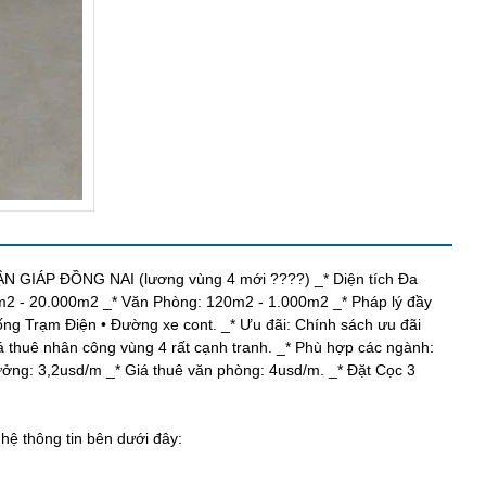
ÁP ĐỒNG NAI (lương vùng 4 mới ????) _* Diện tích Đa
m2 - 20.000m2 _* Văn Phòng: 120m2 - 1.000m2 _* Pháp lý đầy
g Trạm Điện • Đường xe cont. _* Ưu đãi: Chính sách ưu đãi
thuê nhân công vùng 4 rất cạnh tranh. _* Phù hợp các ngành:
ưởng: 3,2usd/m _* Giá thuê văn phòng: 4usd/m. _* Đặt Cọc 3
 hệ thông tin bên dưới đây: