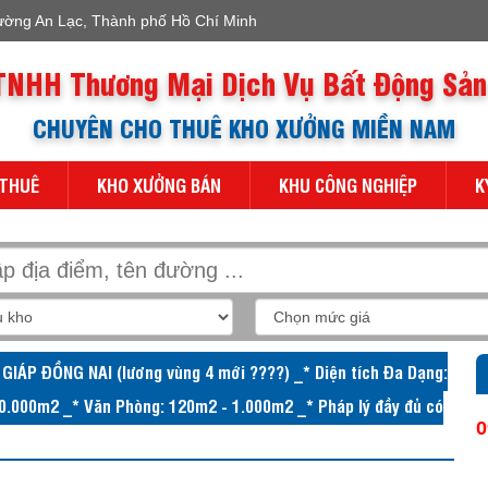
ường An Lạc, Thành phố Hồ Chí Minh
TNHH Thương Mại Dịch Vụ Bất Động Sản
CHUYÊN CHO THUÊ KHO XƯỞNG MIỀN NAM
 THUÊ
KHO XƯỞNG BÁN
KHU CÔNG NGHIỆP
K
P ĐỒNG NAI (lương vùng 4 mới ????) _* Diện tích Đa Dạng:
0.000m2 _* Văn Phòng: 120m2 - 1.000m2 _* Pháp lý đầy đủ có
0