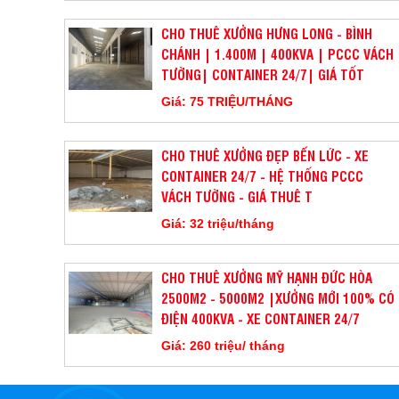
CHO THUÊ XƯỞNG HƯNG LONG - BÌNH
CHÁNH | 1.400M | 400KVA | PCCC VÁCH
TƯỜNG| CONTAINER 24/7| GIÁ TỐT
Giá: 75 TRIỆU/THÁNG
CHO THUÊ XƯỞNG ĐẸP BẾN LỨC - XE
CONTAINER 24/7 - HỆ THỐNG PCCC
VÁCH TƯỜNG - GIÁ THUÊ T
Giá: 32 triệu/tháng
CHO THUÊ XƯỞNG MỸ HẠNH ĐỨC HÒA
2500M2 - 5000M2 |XƯỞNG MỚI 100% CÓ
ĐIỆN 400KVA - XE CONTAINER 24/7
Giá: 260 triệu/ tháng