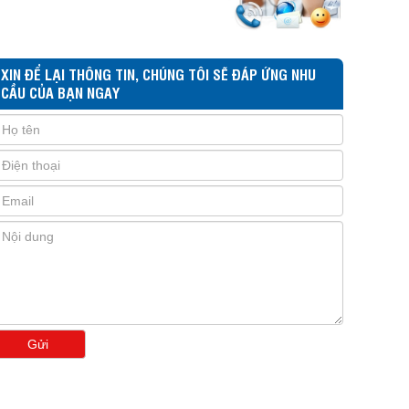
XIN ĐỂ LẠI THÔNG TIN, CHÚNG TÔI SẼ ĐÁP ỨNG NHU
CẦU CỦA BẠN NGAY
Gửi