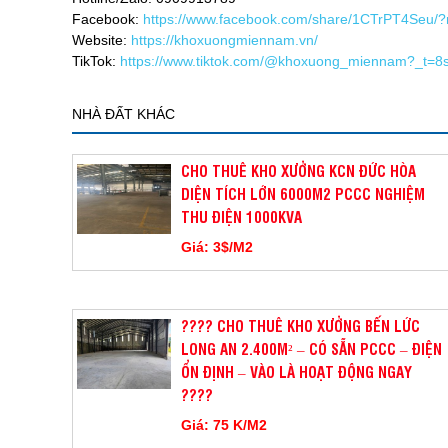
Facebook:
https://www.facebook.com/share/1CTrPT4Seu/
Website:
https://khoxuongmiennam.vn/
TikTok:
https://www.tiktok.com/@khoxuong_miennam?_t=
NHÀ ĐẤT KHÁC
CHO THUÊ KHO XƯỞNG KCN ĐỨC HÒA
DIỆN TÍCH LỚN 6000M2 PCCC NGHIỆM
THU ĐIỆN 1000KVA
Giá: 3$/M2
???? CHO THUÊ KHO XƯỞNG BẾN LỨC
LONG AN 2.400M² – CÓ SẴN PCCC – ĐIỆN
ỔN ĐỊNH – VÀO LÀ HOẠT ĐỘNG NGAY
????
Giá: 75 K/M2