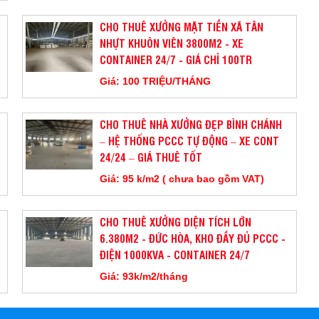
CHO THUÊ XƯỞNG MẶT TIỀN XÃ TÂN
NHỰT KHUÔN VIÊN 3800M2 - XE
CONTAINER 24/7 - GIÁ CHỈ 100TR
Giá: 100 TRIỆU/THÁNG
CHO THUÊ NHÀ XƯỞNG ĐẸP BÌNH CHÁNH
– HỆ THỐNG PCCC TỰ ĐỘNG – XE CONT
24/24 – GIÁ THUÊ TỐT
Giá: 95 k/m2 ( chưa bao gồm VAT)
CHO THUÊ XƯỞNG DIỆN TÍCH LỚN
6.380M2 - ĐỨC HÒA, KHO ĐẦY ĐỦ PCCC -
ĐIỆN 1000KVA - CONTAINER 24/7
Giá: 93k/m2/tháng