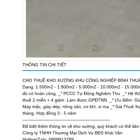
THÔNG TIN CHI TIẾT
CHO THUÊ KHO XƯỞNG KHU CÔNG NGHIỆP BÌNH THUẬN GI
Dạng: 1.500m2 - 1.800m2 - 5.000m2 - 10.000m2 - 15.000
đủ có hoàn công. _* PCCC Tự Động Nghiệm Thu. _* Hệ thốn
thuế 2 miễn + 4 giảm. Làm được GPĐTNN. _* Ưu điểm: Giá 
May mặc, giày dép, nông sản, cơ khí, xi mạ _* Giá Thuê X
tháng. Hợp đồng 3 - 5 năm
————————————————————
Để biết thêm thông tin về kho xưởng, quý khách có thể liên
Công ty TNHH Thương Mại Dịch Vụ BĐS Khải Vân
Hotline/Zalo: 0909913789