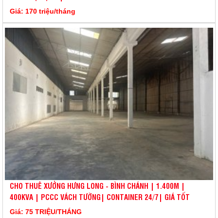
Giá: 170 triệu/tháng
CHO THUÊ XƯỞNG HƯNG LONG - BÌNH CHÁNH | 1.400M |
400KVA | PCCC VÁCH TƯỜNG| CONTAINER 24/7| GIÁ TỐT
Giá: 75 TRIỆU/THÁNG