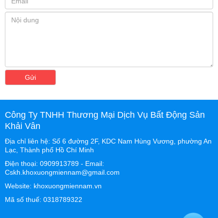
Gửi
Công Ty TNHH Thương Mại Dịch Vụ Bất Động Sản
Khải Vân
Địa chỉ liên hệ: Số 6 đường 2F, KDC Nam Hùng Vương, phường An
Lạc, Thành phố Hồ Chí Minh
Điện thoại: 0909913789 - Email:
Cskh.khoxuongmiennam@gmail.com
Website: khoxuongmiennam.vn
Mã số thuế: 0318789322