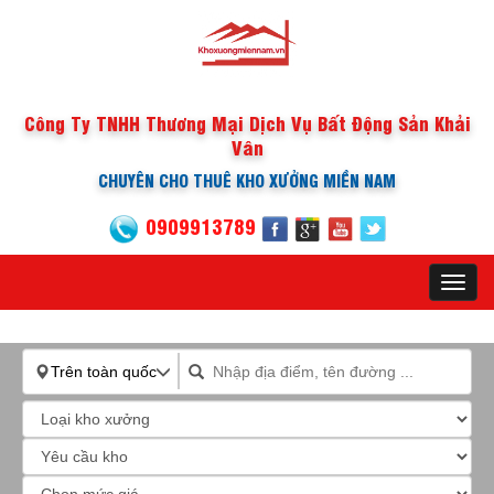
Công Ty TNHH Thương Mại Dịch Vụ Bất Động Sản Khải
Vân
CHUYÊN CHO THUÊ KHO XƯỞNG MIỀN NAM
0909913789
Toggl
navig
Trên toàn quốc