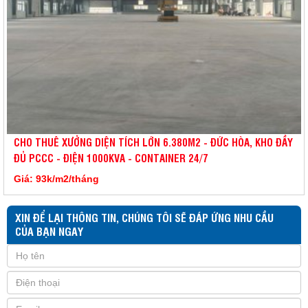
CHO THUÊ XƯỞNG DIỆN TÍCH LỚN 6.380M2 - ĐỨC HÒA, KHO ĐẦY
ĐỦ PCCC - ĐIỆN 1000KVA - CONTAINER 24/7
Giá: 93k/m2/tháng
XIN ĐỂ LẠI THÔNG TIN, CHÚNG TÔI SẼ ĐÁP ỨNG NHU CẦU
CỦA BẠN NGAY