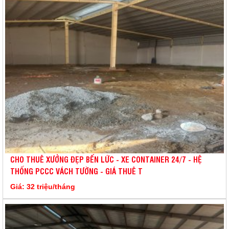
CHO THUÊ XƯỞNG ĐẸP BẾN LỨC - XE CONTAINER 24/7 - HỆ
THỐNG PCCC VÁCH TƯỜNG - GIÁ THUÊ T
Giá: 32 triệu/tháng