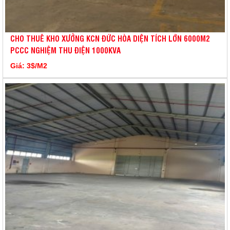
CHO THUÊ KHO XƯỞNG KCN ĐỨC HÒA DIỆN TÍCH LỚN 6000M2
PCCC NGHIỆM THU ĐIỆN 1000KVA
Giá: 3$/M2