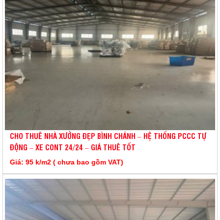
CHO THUÊ NHÀ XƯỞNG ĐẸP BÌNH CHÁNH – HỆ THỐNG PCCC TỰ
ĐỘNG – XE CONT 24/24 – GIÁ THUÊ TỐT
Giá: 95 k/m2 ( chưa bao gồm VAT)