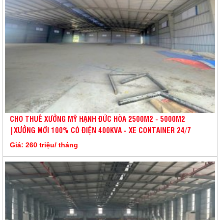
CHO THUÊ XƯỞNG MỸ HẠNH ĐỨC HÒA 2500M2 - 5000M2
|XƯỞNG MỚI 100% CÓ ĐIỆN 400KVA - XE CONTAINER 24/7
Giá: 260 triệu/ tháng