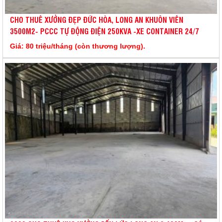
CHO THUÊ XƯỞNG ĐẸP ĐỨC HÒA, LONG AN KHUÔN VIÊN
3500M2- PCCC TỰ ĐỘNG ĐIỆN 250KVA -XE CONTAINER 24/7
Giá: 80 triệu/tháng (còn thương lượng).