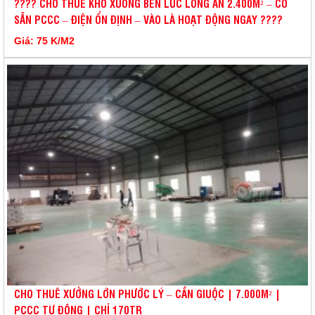
???? CHO THUÊ KHO XƯỞNG BẾN LỨC LONG AN 2.400M² – CÓ
SẴN PCCC – ĐIỆN ỔN ĐỊNH – VÀO LÀ HOẠT ĐỘNG NGAY ????
Giá: 75 K/M2
CHO THUÊ XƯỞNG LỚN PHƯỚC LÝ – CẦN GIUỘC | 7.000M² |
PCCC TỰ ĐỘNG | CHỈ 170TR