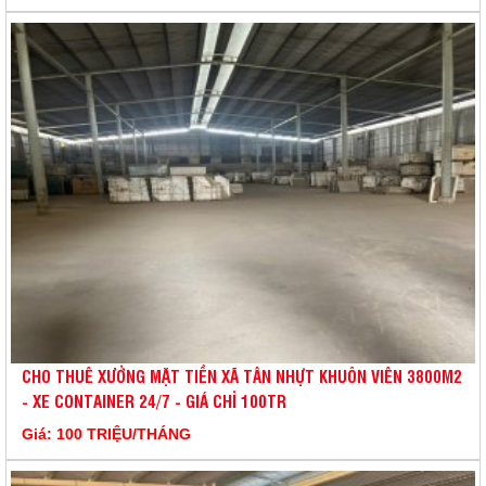
CHO THUÊ XƯỞNG MẶT TIỀN XÃ TÂN NHỰT KHUÔN VIÊN 3800M2
- XE CONTAINER 24/7 - GIÁ CHỈ 100TR
Giá: 100 TRIỆU/THÁNG