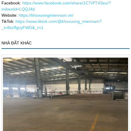
Facebook:
https://www.facebook.com/share/1CTrPT4Seu/?
mibextid=LQQJ4d
Website:
https://khoxuongmiennam.vn/
TikTok:
https://www.tiktok.com/@khoxuong_miennam?
_t=8scffgcyFWO&_r=1
NHÀ ĐẤT KHÁC