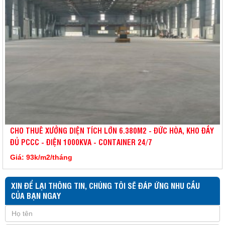
CHO THUÊ XƯỞNG DIỆN TÍCH LỚN 6.380M2 - ĐỨC HÒA, KHO ĐẦY
ĐỦ PCCC - ĐIỆN 1000KVA - CONTAINER 24/7
Giá: 93k/m2/tháng
XIN ĐỂ LẠI THÔNG TIN, CHÚNG TÔI SẼ ĐÁP ỨNG NHU CẦU
CỦA BẠN NGAY