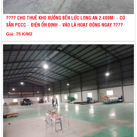
???? CHO THUÊ KHO XƯỞNG BẾN LỨC LONG AN 2.400M² – CÓ
SẴN PCCC – ĐIỆN ỔN ĐỊNH – VÀO LÀ HOẠT ĐỘNG NGAY ????
Giá: 75 K/M2