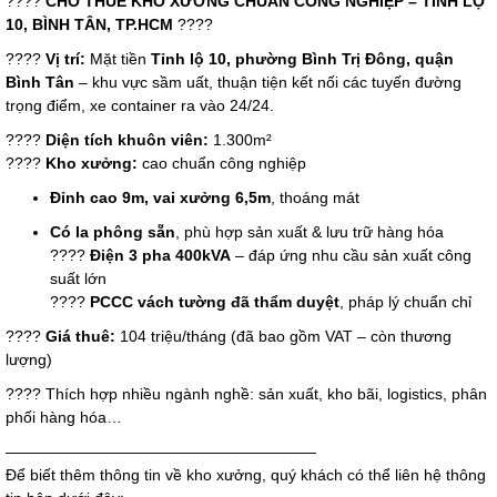
????
CHO THUÊ KHO XƯỞNG CHUẨN CÔNG NGHIỆP – TỈNH LỘ
10, BÌNH TÂN, TP.HCM
????
????
Vị trí:
Mặt tiền
Tỉnh lộ 10, phường Bình Trị Đông, quận
Bình Tân
– khu vực sầm uất, thuận tiện kết nối các tuyến đường
trọng điểm, xe container ra vào 24/24.
????
Diện tích khuôn viên:
1.300m²
????
Kho xưởng:
cao chuẩn công nghiệp
Đỉnh cao 9m, vai xưởng 6,5m
, thoáng mát
Có la phông sẵn
, phù hợp sản xuất & lưu trữ hàng hóa
????
Điện 3 pha 400kVA
– đáp ứng nhu cầu sản xuất công
suất lớn
????
PCCC vách tường đã thẩm duyệt
, pháp lý chuẩn chỉ
????
Giá thuê:
104 triệu/tháng (đã bao gồm VAT – còn thương
lượng)
???? Thích hợp nhiều ngành nghề: sản xuất, kho bãi, logistics, phân
phối hàng hóa…
————————————————————
Để biết thêm thông tin về kho xưởng, quý khách có thể liên hệ thông