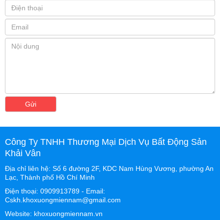
Gửi
Công Ty TNHH Thương Mại Dịch Vụ Bất Động Sản
Khải Vân
Địa chỉ liên hệ: Số 6 đường 2F, KDC Nam Hùng Vương, phường An
Lạc, Thành phố Hồ Chí Minh
Điện thoại: 0909913789 - Email:
Cskh.khoxuongmiennam@gmail.com
Website: khoxuongmiennam.vn