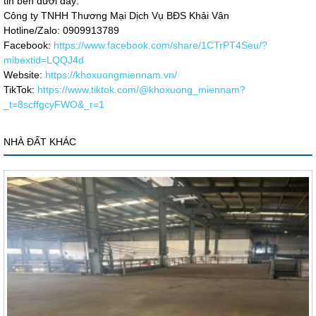
tin bên dưới đây:
Công ty TNHH Thương Mại Dịch Vụ BĐS Khải Vân
Hotline/Zalo: 0909913789
Facebook:
https://www.facebook.com/share/1CTrPT4Seu/?
mibextid=LQQJ4d
Website:
https://khoxuongmiennam.vn/
TikTok:
https://www.tiktok.com/@khoxuong_miennam?
_t=8scffgcyFWO&_r=1
NHÀ ĐẤT KHÁC