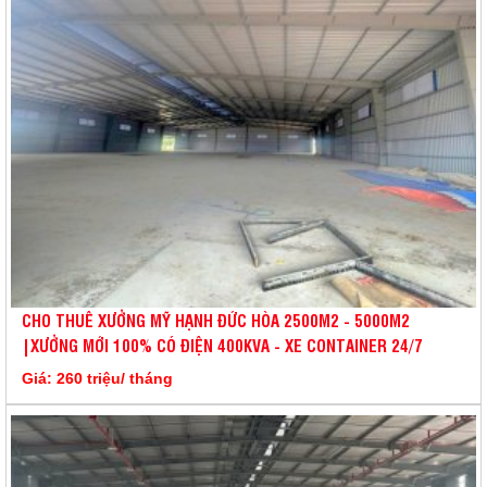
CHO THUÊ XƯỞNG MỸ HẠNH ĐỨC HÒA 2500M2 - 5000M2
|XƯỞNG MỚI 100% CÓ ĐIỆN 400KVA - XE CONTAINER 24/7
Giá: 260 triệu/ tháng