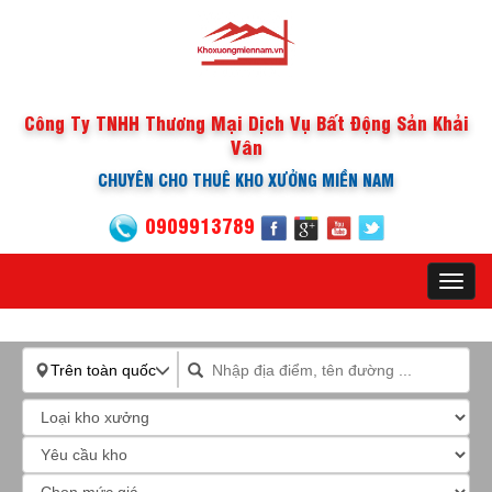
Công Ty TNHH Thương Mại Dịch Vụ Bất Động Sản Khải
Vân
CHUYÊN CHO THUÊ KHO XƯỞNG MIỀN NAM
0909913789
Toggl
navig
Trên toàn quốc