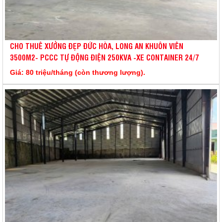
CHO THUÊ XƯỞNG ĐẸP ĐỨC HÒA, LONG AN KHUÔN VIÊN
3500M2- PCCC TỰ ĐỘNG ĐIỆN 250KVA -XE CONTAINER 24/7
Giá: 80 triệu/tháng (còn thương lượng).