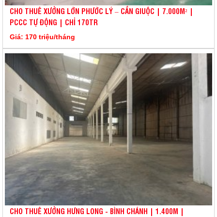
CHO THUÊ XƯỞNG LỚN PHƯỚC LÝ – CẦN GIUỘC | 7.000M² |
PCCC TỰ ĐỘNG | CHỈ 170TR
Giá: 170 triệu/tháng
CHO THUÊ XƯỞNG HƯNG LONG - BÌNH CHÁNH | 1.400M |