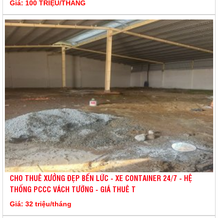
Giá: 100 TRIỆU/THÁNG
CHO THUÊ XƯỞNG ĐẸP BẾN LỨC - XE CONTAINER 24/7 - HỆ
THỐNG PCCC VÁCH TƯỜNG - GIÁ THUÊ T
Giá: 32 triệu/tháng