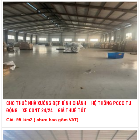
CHO THUÊ NHÀ XƯỞNG ĐẸP BÌNH CHÁNH – HỆ THỐNG PCCC TỰ
ĐỘNG – XE CONT 24/24 – GIÁ THUÊ TỐT
Giá: 95 k/m2 ( chưa bao gồm VAT)